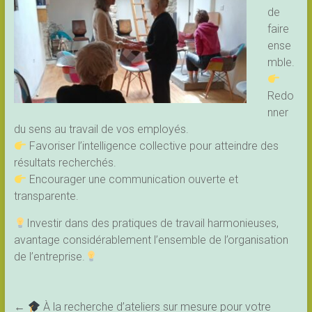
de
faire
ense
mble.
Redo
nner
du sens au travail de vos employés.
Favoriser l’intelligence collective pour atteindre des
résultats recherchés.
Encourager une communication ouverte et
transparente.
Investir dans des pratiques de travail harmonieuses,
avantage considérablement l’ensemble de l’organisation
de l’entreprise.
←
À la recherche d’ateliers sur mesure pour votre