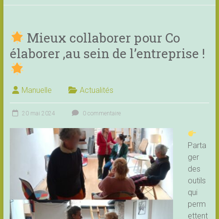
Mieux collaborer pour Co
élaborer ,au sein de l’entreprise !
Manuelle
Actualités
20 mai 2024
0 commentaire
Parta
ger
des
outils
qui
perm
ettent