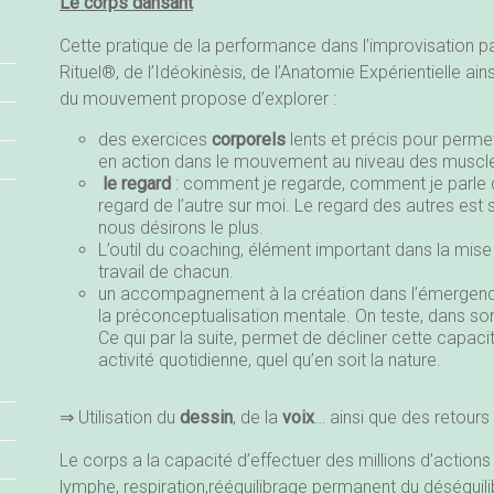
Le corps dansant
Cette pratique de la performance dans l’improvisation 
Rituel®, de l’Idéokinèsis, de l’Anatomie Expérientielle a
du mouvement propose d’explorer :
des exercices
corporels
lents et précis pour perme
en action dans le mouvement au niveau des muscles,
le regard
: comment je regarde, comment je parle de
regard de l’autre sur moi. Le regard des autres est 
nous désirons le plus.
L’outil du coaching, élément important dans la mise
travail de chacun.
un accompagnement à la création dans l’émergenc
la préconceptualisation mentale. On teste, dans s
Ce qui par la suite, permet de décliner cette capac
activité quotidienne, quel qu’en soit la nature.
⇒ Utilisation du
dessin
, de la
voix
… ainsi que des retours
Le corps a la capacité d’effectuer des millions d’action
lymphe, respiration,rééquilibrage permanent du déséquil