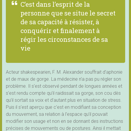
C’est dans l’esprit de la
personne que se situe le secret
de sa capacité à résister, à
conquérir et finalement à
régir les circonstances de sa
vie
Acteur shakespearien, F. M. Alexander souffrait d’aphonie
et de maux de gorge. La médecine n’a pas pu régler son
problème. Il s’est observé pendant de longues années et
s’est rendu compte qu’il raidissait sa gorge, son cou dès
qu’il sortait sa voix et d’autant plus en situation de stress.
Puis il s’est aperçu que c’est en modifiant sa conception
du mouvement, sa relation à l’espace qu’il pouvait
modifier son usage et non en se donnant des instructions
précises de mouvements ou de postures. Ainsi il mettait