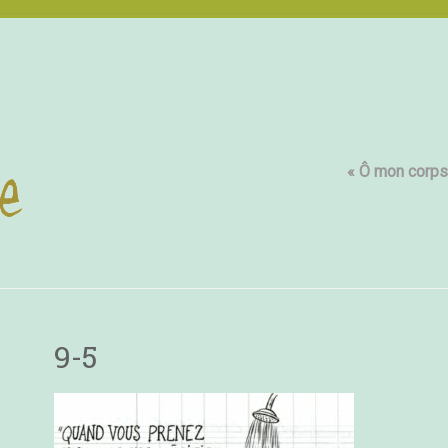
« Ô mon corps,
9-5