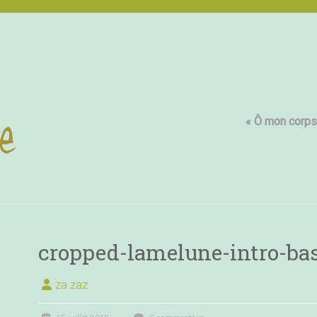
« Ô mon corps,
cropped-lamelune-intro-bas
za zaz